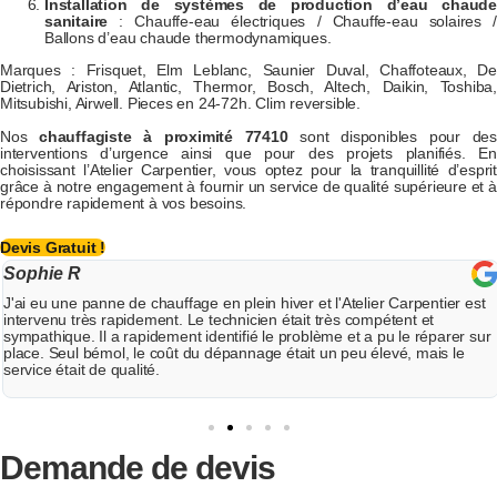
Installation de systèmes de production d’eau chaude
sanitaire
: Chauffe-eau électriques / Chauffe-eau solaires /
Ballons d’eau chaude thermodynamiques.
Marques : Frisquet, Elm Leblanc, Saunier Duval, Chaffoteaux, De
Dietrich, Ariston, Atlantic, Thermor, Bosch, Altech, Daikin, Toshiba,
Mitsubishi, Airwell. Pieces en 24-72h. Clim reversible.
Nos
chauffagiste à proximité 77410
sont disponibles pour des
interventions d’urgence ainsi que pour des projets planifiés. En
choisissant l’Atelier Carpentier, vous optez pour la tranquillité d’esprit
grâce à notre engagement à fournir un service de qualité supérieure et à
répondre rapidement à vos besoins.
Devis Gratuit !
Pierre G
er est
J'ai récemment fait remplacer mon vieux système de chauffage
l'Atelier Carpentier. Le devis était très détaillé et transparent, sa
er sur
mauvaises surprises. Les installateurs ont travaillé de manière 
le
et professionnelle. Depuis, mon chauffage fonctionne parfaiteme
constate même des économies sur ma facture d'énergie. Je suis
satisfait !
Demande de
devis